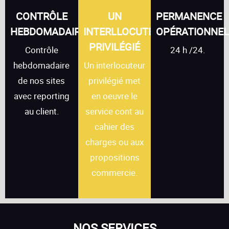
CONTRÔLE
UN
PERMANENCE
HEBDOMADAIRE
INTERLLOCUTEUR
OPÉRATIONNEL
PRIVILÉGIÉ
Contrôle
24 h /24.
hebdomadaire
Un interlocuteur
de nos sites
privilégié met
avec reporting
en oeuvre le
au client.
service cont au
cahier des
charges ou aux
propositions
commercie.
NOS SERVICES