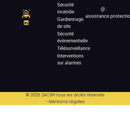
Sécurité
@ :
incendie
assistance.protect
Gardiennage
de site
Sécurité
évènementielle
Télésurveillance
Interventions
sur alarmes
© 2025 2ACSPI tous les droits réservés
- Mentions Légales